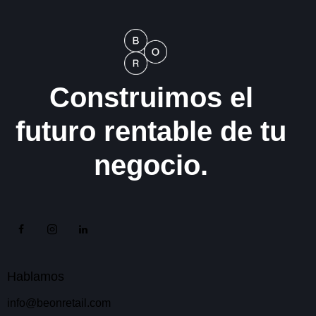
e
ñ
o
Construimos el
futuro rentable de tu
negocio.
Hablamos
info@beonretail.com