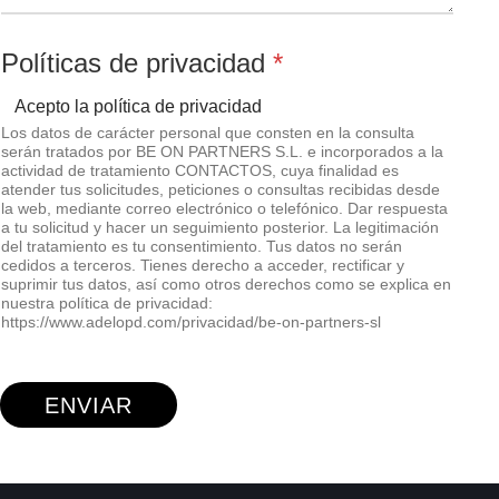
d
Políticas de privacidad
*
e
C
Acepto la política de privacidad
Los datos de carácter personal que consten en la consulta
o
serán tratados por BE ON PARTNERS S.L. e incorporados a la
m
actividad de tratamiento CONTACTOS, cuya finalidad es
atender tus solicitudes, peticiones o consultas recibidas desde
e
la web, mediante correo electrónico o telefónico. Dar respuesta
n
a tu solicitud y hacer un seguimiento posterior. La legitimación
del tratamiento es tu consentimiento. Tus datos no serán
t
cedidos a terceros. Tienes derecho a acceder, rectificar y
suprimir tus datos, así como otros derechos como se explica en
a
nuestra política de privacidad:
r
https://www.adelopd.com/privacidad/be-on-partners-sl
i
o
ENVIAR
D
i
s