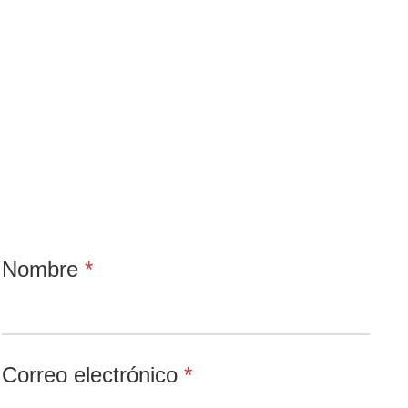
Escribamos juntos
el mejor
capítulo de
tu negocio
Nombre
*
Correo electrónico
*